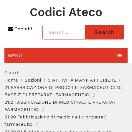
Codici Ateco
Contatti
Search
MENU
AGGIORNAMENTO 2025
Scorri:
Home
Sezioni
C ATTIVITÀ MANIFATTURIERE
SEZIONI
21 FABBRICAZIONE DI PRODOTTI FARMACEUTICI DI
CODICE ATECO A COSA SERVE
BASE E DI PREPARATI FARMACEUTICI
21.2 FABBRICAZIONE DI MEDICINALI E PREPARATI
REGIME FORFETTARIO
FARMACEUTICI
21.20 Fabbricazione di medicinali e preparati
CODICE FISCALE
farmaceutici
21.20.01 Fabbricazione di sostanza diagnostiche