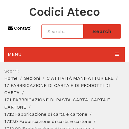
Codici Ateco
Contatti
Search
MENU
AGGIORNAMENTO 2025
Scorri:
Home
Sezioni
C ATTIVITÀ MANIFATTURIERE
SEZIONI
17 FABBRICAZIONE DI CARTA E DI PRODOTTI DI
CODICE ATECO A COSA SERVE
CARTA
17.1 FABBRICAZIONE DI PASTA-CARTA, CARTA E
REGIME FORFETTARIO
CARTONE
17.12 Fabbricazione di carta e cartone
CODICE FISCALE
17.12.0 Fabbricazione di carta e cartone
17.12.00 Fabbricazione di carta e cartone