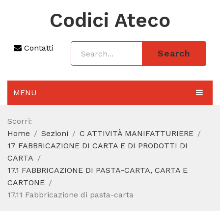
Codici Ateco
Contatti
Search
MENU
AGGIORNAMENTO 2025
Scorri:
Home
Sezioni
C ATTIVITÀ MANIFATTURIERE
SEZIONI
17 FABBRICAZIONE DI CARTA E DI PRODOTTI DI
CODICE ATECO A COSA SERVE
CARTA
17.1 FABBRICAZIONE DI PASTA-CARTA, CARTA E
REGIME FORFETTARIO
CARTONE
17.11 Fabbricazione di pasta-carta
CODICE FISCALE