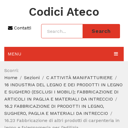
Codici Ateco
Contatti
Search
MENU
AGGIORNAMENTO 2025
Scorri:
Home
Sezioni
C ATTIVITÀ MANIFATTURIERE
SEZIONI
16 INDUSTRIA DEL LEGNO E DEI PRODOTTI IN LEGNO
CODICE ATECO A COSA SERVE
E SUGHERO (ESCLUSI I MOBILI); FABBRICAZIONE DI
ARTICOLI IN PAGLIA E MATERIALI DA INTRECCIO
REGIME FORFETTARIO
16.2 FABBRICAZIONE DI PRODOTTI IN LEGNO,
SUGHERO, PAGLIA E MATERIALI DA INTRECCIO
CODICE FISCALE
16.23 Fabbricazione di altri prodotti di carpenteria in
legno e falegnameria per l’edilizia