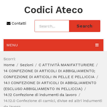
Codici Ateco
Contatti
Search
MENU
AGGIORNAMENTO 2025
Scorri:
Home
Sezioni
C ATTIVITÀ MANIFATTURIERE
SEZIONI
14 CONFEZIONE DI ARTICOLI DI ABBIGLIAMENTO;
CODICE ATECO A COSA SERVE
CONFEZIONE DI ARTICOLI IN PELLE E PELLICCIA
14.1 CONFEZIONE DI ARTICOLI DI ABBIGLIAMENTO
REGIME FORFETTARIO
(ESCLUSO ABBIGLIAMENTO IN PELLICCIA)
14.12 Confezione di indumenti da lavoro
CODICE FISCALE
14.12.0 Confezione di camici, divise ed altri indumenti
da lavoro