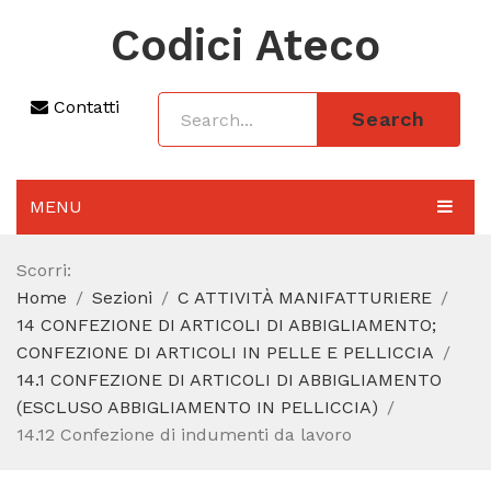
Codici Ateco
Contatti
Search
MENU
AGGIORNAMENTO 2025
Scorri:
Home
Sezioni
C ATTIVITÀ MANIFATTURIERE
SEZIONI
14 CONFEZIONE DI ARTICOLI DI ABBIGLIAMENTO;
CODICE ATECO A COSA SERVE
CONFEZIONE DI ARTICOLI IN PELLE E PELLICCIA
14.1 CONFEZIONE DI ARTICOLI DI ABBIGLIAMENTO
REGIME FORFETTARIO
(ESCLUSO ABBIGLIAMENTO IN PELLICCIA)
14.12 Confezione di indumenti da lavoro
CODICE FISCALE