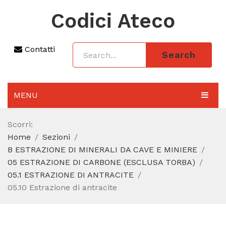
Codici Ateco
Contatti
Search
MENU
AGGIORNAMENTO 2025
Scorri:
Home
Sezioni
SEZIONI
B ESTRAZIONE DI MINERALI DA CAVE E MINIERE
CODICE ATECO A COSA SERVE
05 ESTRAZIONE DI CARBONE (ESCLUSA TORBA)
05.1 ESTRAZIONE DI ANTRACITE
REGIME FORFETTARIO
05.10 Estrazione di antracite
CODICE FISCALE