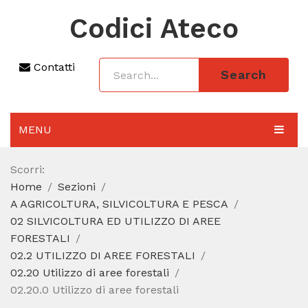
Codici Ateco
Contatti
Search
MENU
AGGIORNAMENTO 2025
Scorri:
Home
Sezioni
SEZIONI
A AGRICOLTURA, SILVICOLTURA E PESCA
CODICE ATECO A COSA SERVE
02 SILVICOLTURA ED UTILIZZO DI AREE
FORESTALI
REGIME FORFETTARIO
02.2 UTILIZZO DI AREE FORESTALI
02.20 Utilizzo di aree forestali
CODICE FISCALE
02.20.0 Utilizzo di aree forestali