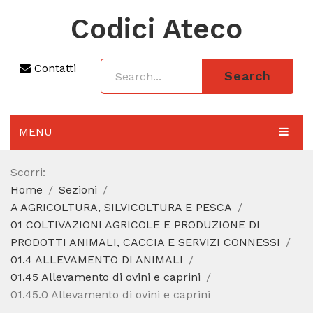
Codici Ateco
Contatti
Search
MENU
AGGIORNAMENTO 2025
Scorri:
Home
Sezioni
SEZIONI
A AGRICOLTURA, SILVICOLTURA E PESCA
CODICE ATECO A COSA SERVE
01 COLTIVAZIONI AGRICOLE E PRODUZIONE DI
PRODOTTI ANIMALI, CACCIA E SERVIZI CONNESSI
REGIME FORFETTARIO
01.4 ALLEVAMENTO DI ANIMALI
01.45 Allevamento di ovini e caprini
CODICE FISCALE
01.45.0 Allevamento di ovini e caprini