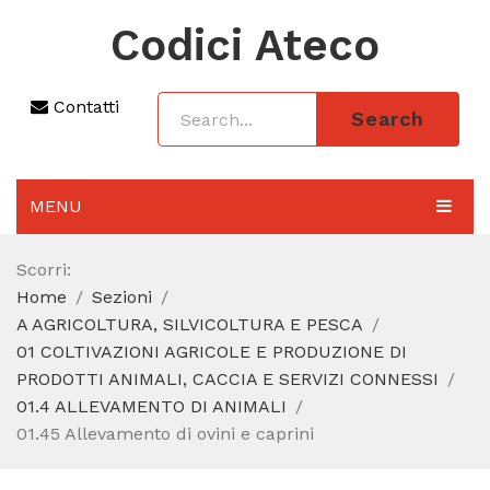
Codici Ateco
Contatti
Search
MENU
AGGIORNAMENTO 2025
Scorri:
Home
Sezioni
SEZIONI
A AGRICOLTURA, SILVICOLTURA E PESCA
CODICE ATECO A COSA SERVE
01 COLTIVAZIONI AGRICOLE E PRODUZIONE DI
PRODOTTI ANIMALI, CACCIA E SERVIZI CONNESSI
REGIME FORFETTARIO
01.4 ALLEVAMENTO DI ANIMALI
01.45 Allevamento di ovini e caprini
CODICE FISCALE