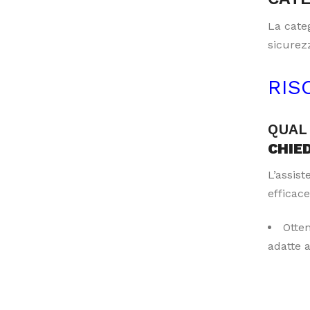
La categ
sicurezz
RIS
QUAL 
CHIE
L’assis
efficace
Otte
adatte 