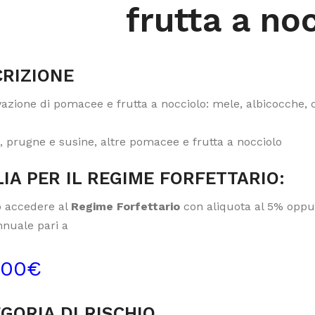
frutta a no
RIZIONE
vazione di pomacee e frutta a nocciolo: mele, albicocche, 
, prugne e susine, altre pomacee e frutta a nocciolo
IA PER IL REGIME FORFETTARIO:
 accedere al
Regime Forfettario
con aliquota al 5% oppur
nnuale pari a
000€
GORIA DI RISCHIO