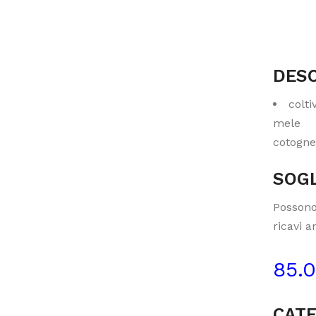
DESC
colti
mele
cotogne
SOGL
Possono
ricavi a
85.
CATE