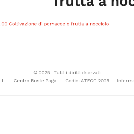
frutta a no
.00 Coltivazione di pomacee e frutta a nocciolo
© 2025- Tutti i diritti riservati
R.L
–
Centro Buste Paga
–
Codici ATECO 2025
–
Informa