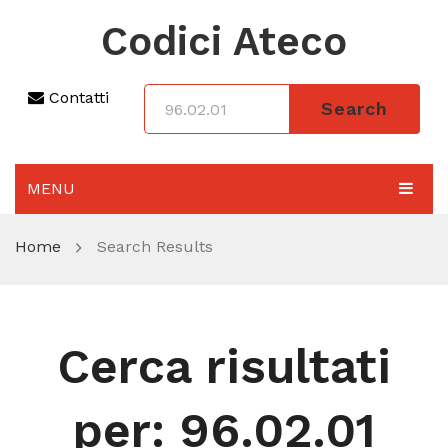
Codici Ateco
Contatti
Search
MENU
AGGIORNAMENTO 2025
Home
Search Results
SEZIONI
CODICE ATECO A COSA SERVE
Cerca risultati
REGIME FORFETTARIO
CODICE FISCALE
per:
96.02.01