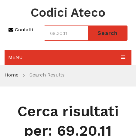
Codici Ateco
Contatti
Search
MENU
AGGIORNAMENTO 2025
Home
Search Results
SEZIONI
CODICE ATECO A COSA SERVE
Cerca risultati
REGIME FORFETTARIO
CODICE FISCALE
per:
69.20.11