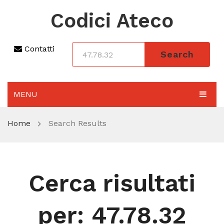
Codici Ateco
Contatti
Search
MENU
AGGIORNAMENTO 2025
Home
Search Results
SEZIONI
CODICE ATECO A COSA SERVE
Cerca risultati
REGIME FORFETTARIO
CODICE FISCALE
per:
47.78.32