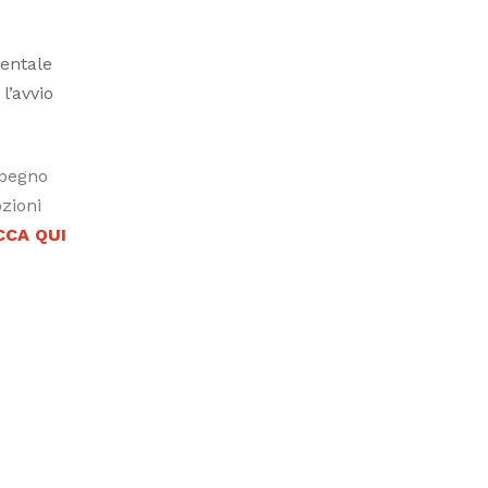
mentale
l’avvio
mpegno
zioni
CCA QUI