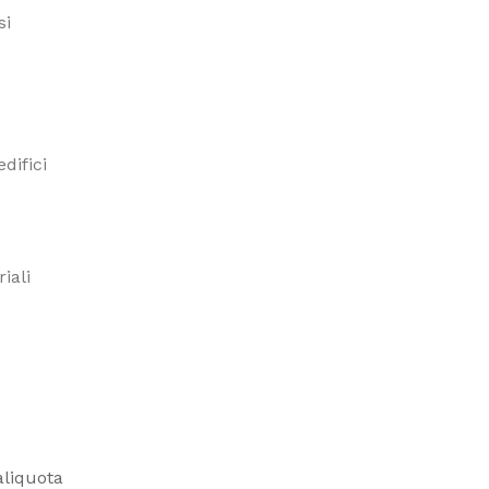
si
edifici
iali
liquota