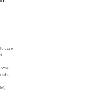
li: case
ci
nziali:
riche,
ci,