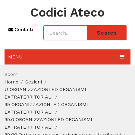
Codici Ateco
Contatti
Search
MENU
AGGIORNAMENTO 2025
Scorri:
Home
Sezioni
SEZIONI
U ORGANIZZAZIONI ED ORGANISMI
CODICE ATECO A COSA SERVE
EXTRATERRITORIALI
99 ORGANIZZAZIONI ED ORGANISMI
REGIME FORFETTARIO
EXTRATERRITORIALI
99.0 ORGANIZZAZIONI ED ORGANISMI
CODICE FISCALE
EXTRATERRITORIALI
99.00 Organizzazioni ed organismi extraterritoriali