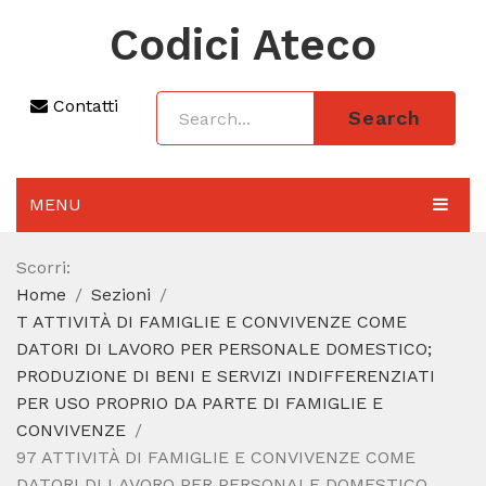
Codici Ateco
Contatti
Search
MENU
AGGIORNAMENTO 2025
Scorri:
Home
Sezioni
SEZIONI
T ATTIVITÀ DI FAMIGLIE E CONVIVENZE COME
CODICE ATECO A COSA SERVE
DATORI DI LAVORO PER PERSONALE DOMESTICO;
PRODUZIONE DI BENI E SERVIZI INDIFFERENZIATI
REGIME FORFETTARIO
PER USO PROPRIO DA PARTE DI FAMIGLIE E
CONVIVENZE
CODICE FISCALE
97 ATTIVITÀ DI FAMIGLIE E CONVIVENZE COME
DATORI DI LAVORO PER PERSONALE DOMESTICO