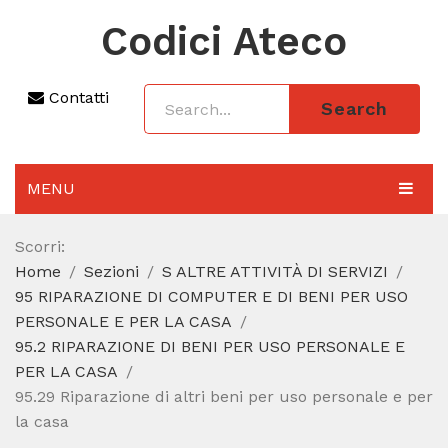
Codici Ateco
Contatti
Search
MENU
AGGIORNAMENTO 2025
Scorri:
Home
Sezioni
S ALTRE ATTIVITÀ DI SERVIZI
SEZIONI
95 RIPARAZIONE DI COMPUTER E DI BENI PER USO
CODICE ATECO A COSA SERVE
PERSONALE E PER LA CASA
95.2 RIPARAZIONE DI BENI PER USO PERSONALE E
REGIME FORFETTARIO
PER LA CASA
95.29 Riparazione di altri beni per uso personale e per
CODICE FISCALE
la casa