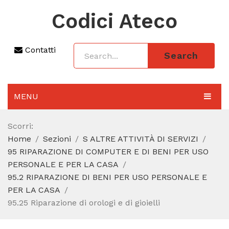
Codici Ateco
Contatti
Search
MENU
AGGIORNAMENTO 2025
Scorri:
Home
Sezioni
S ALTRE ATTIVITÀ DI SERVIZI
SEZIONI
95 RIPARAZIONE DI COMPUTER E DI BENI PER USO
CODICE ATECO A COSA SERVE
PERSONALE E PER LA CASA
95.2 RIPARAZIONE DI BENI PER USO PERSONALE E
REGIME FORFETTARIO
PER LA CASA
95.25 Riparazione di orologi e di gioielli
CODICE FISCALE