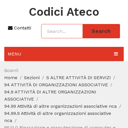
Codici Ateco
Contatti
Search
MENU
AGGIORNAMENTO 2025
Scorri:
Home
Sezioni
S ALTRE ATTIVITÀ DI SERVIZI
SEZIONI
94 ATTIVITÀ DI ORGANIZZAZIONI ASSOCIATIVE
CODICE ATECO A COSA SERVE
94.9 ATTIVITÀ DI ALTRE ORGANIZZAZIONI
ASSOCIATIVE
REGIME FORFETTARIO
94.99 Attività di altre organizzazioni associative nca
94.99.9 Attività di altre organizzazioni associative
CODICE FISCALE
nca
95.11.0 Riparazione e manutenzione di computer e