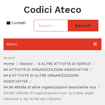
Codici Ateco
Contatti
Search
MENU
AGGIORNAMENTO 2025
Scorri:
Home
Sezioni
S ALTRE ATTIVITÀ DI SERVIZI
SEZIONI
94 ATTIVITÀ DI ORGANIZZAZIONI ASSOCIATIVE
CODICE ATECO A COSA SERVE
94.9 ATTIVITÀ DI ALTRE ORGANIZZAZIONI
ASSOCIATIVE
REGIME FORFETTARIO
94.99 Attività di altre organizzazioni associative nca
94.99.1 Attività di organizzazioni per la tutela degli
CODICE FISCALE
interessi e dei diritti dei cittadini