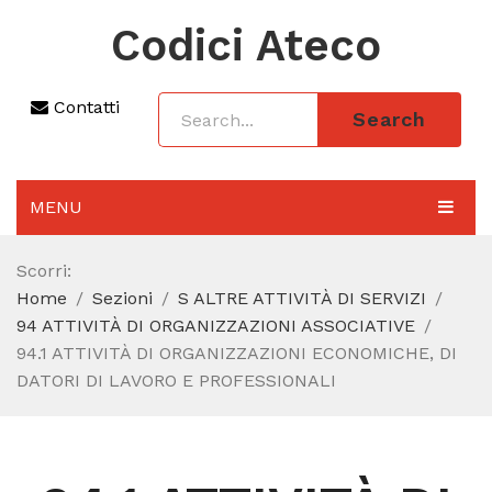
Codici Ateco
Contatti
Search
MENU
AGGIORNAMENTO 2025
Scorri:
Home
Sezioni
S ALTRE ATTIVITÀ DI SERVIZI
SEZIONI
94 ATTIVITÀ DI ORGANIZZAZIONI ASSOCIATIVE
CODICE ATECO A COSA SERVE
94.1 ATTIVITÀ DI ORGANIZZAZIONI ECONOMICHE, DI
DATORI DI LAVORO E PROFESSIONALI
REGIME FORFETTARIO
CODICE FISCALE