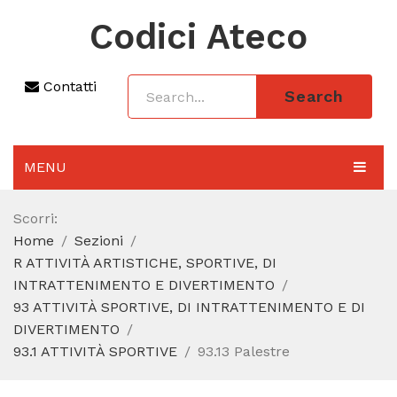
Codici Ateco
Contatti
Search
MENU
AGGIORNAMENTO 2025
Scorri:
Home
Sezioni
SEZIONI
R ATTIVITÀ ARTISTICHE, SPORTIVE, DI
CODICE ATECO A COSA SERVE
INTRATTENIMENTO E DIVERTIMENTO
93 ATTIVITÀ SPORTIVE, DI INTRATTENIMENTO E DI
REGIME FORFETTARIO
DIVERTIMENTO
93.1 ATTIVITÀ SPORTIVE
93.13 Palestre
CODICE FISCALE