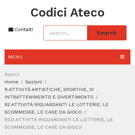
Codici Ateco
Contatti
Search
MENU
AGGIORNAMENTO 2025
Scorri:
Home
Sezioni
SEZIONI
R ATTIVITÀ ARTISTICHE, SPORTIVE, DI
CODICE ATECO A COSA SERVE
INTRATTENIMENTO E DIVERTIMENTO
92 ATTIVITÀ RIGUARDANTI LE LOTTERIE, LE
REGIME FORFETTARIO
SCOMMESSE, LE CASE DA GIOCO
92.0 ATTIVITÀ RIGUARDANTI LE LOTTERIE, LE
CODICE FISCALE
SCOMMESSE, LE CASE DA GIOCO