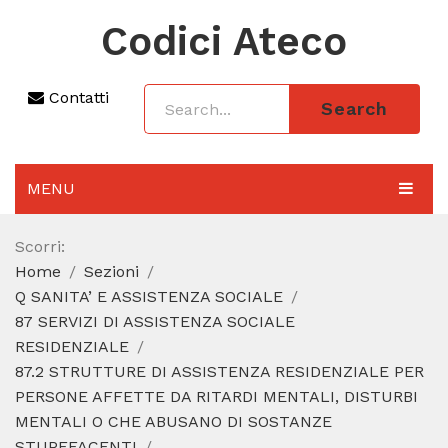
Codici Ateco
Contatti
Search
MENU
AGGIORNAMENTO 2025
Scorri:
Home
Sezioni
SEZIONI
Q SANITA’ E ASSISTENZA SOCIALE
CODICE ATECO A COSA SERVE
87 SERVIZI DI ASSISTENZA SOCIALE
RESIDENZIALE
REGIME FORFETTARIO
87.2 STRUTTURE DI ASSISTENZA RESIDENZIALE PER
PERSONE AFFETTE DA RITARDI MENTALI, DISTURBI
CODICE FISCALE
MENTALI O CHE ABUSANO DI SOSTANZE
STUPEFACENTI