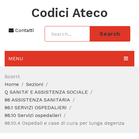
Codici Ateco
Contatti
Search
MENU
AGGIORNAMENTO 2025
Scorri:
Home
Sezioni
SEZIONI
Q SANITA’ E ASSISTENZA SOCIALE
CODICE ATECO A COSA SERVE
86 ASSISTENZA SANITARIA
86.1 SERVIZI OSPEDALIERI
REGIME FORFETTARIO
86.10 Servizi ospedalieri
86.10.4 Ospedali e case di cura per lunga degenza
CODICE FISCALE