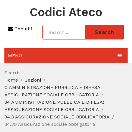
Codici Ateco
Contatti
Search
MENU
AGGIORNAMENTO 2025
Scorri:
Home
Sezioni
SEZIONI
O AMMINISTRAZIONE PUBBLICA E DIFESA;
CODICE ATECO A COSA SERVE
ASSICURAZIONE SOCIALE OBBLIGATORIA
84 AMMINISTRAZIONE PUBBLICA E DIFESA;
REGIME FORFETTARIO
ASSICURAZIONE SOCIALE OBBLIGATORIA
84.3 ASSICURAZIONE SOCIALE OBBLIGATORIA
CODICE FISCALE
84.30 Assicurazione sociale obbligatoria