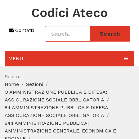
Codici Ateco
Contatti
Search
MENU
AGGIORNAMENTO 2025
Scorri:
Home
Sezioni
SEZIONI
O AMMINISTRAZIONE PUBBLICA E DIFESA;
CODICE ATECO A COSA SERVE
ASSICURAZIONE SOCIALE OBBLIGATORIA
84 AMMINISTRAZIONE PUBBLICA E DIFESA;
REGIME FORFETTARIO
ASSICURAZIONE SOCIALE OBBLIGATORIA
84.1 AMMINISTRAZIONE PUBBLICA:
CODICE FISCALE
AMMINISTRAZIONE GENERALE, ECONOMICA E
SOCIALE