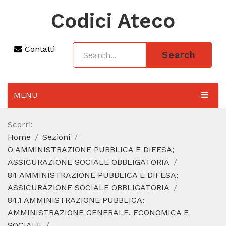
Codici Ateco
Contatti
Search
MENU
AGGIORNAMENTO 2025
Scorri:
Home
Sezioni
SEZIONI
O AMMINISTRAZIONE PUBBLICA E DIFESA;
CODICE ATECO A COSA SERVE
ASSICURAZIONE SOCIALE OBBLIGATORIA
84 AMMINISTRAZIONE PUBBLICA E DIFESA;
REGIME FORFETTARIO
ASSICURAZIONE SOCIALE OBBLIGATORIA
84.1 AMMINISTRAZIONE PUBBLICA:
CODICE FISCALE
AMMINISTRAZIONE GENERALE, ECONOMICA E
SOCIALE