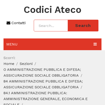
Codici Ateco
Contatti
Search
MENU
AGGIORNAMENTO 2025
Scorri:
Home
Sezioni
SEZIONI
O AMMINISTRAZIONE PUBBLICA E DIFESA;
CODICE ATECO A COSA SERVE
ASSICURAZIONE SOCIALE OBBLIGATORIA
84 AMMINISTRAZIONE PUBBLICA E DIFESA;
REGIME FORFETTARIO
ASSICURAZIONE SOCIALE OBBLIGATORIA
84.1 AMMINISTRAZIONE PUBBLICA:
CODICE FISCALE
AMMINISTRAZIONE GENERALE, ECONOMICA E
SOCIALE