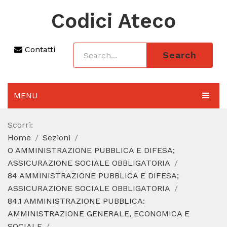
Codici Ateco
Contatti
Search
MENU
AGGIORNAMENTO 2025
Scorri:
Home
Sezioni
SEZIONI
O AMMINISTRAZIONE PUBBLICA E DIFESA;
CODICE ATECO A COSA SERVE
ASSICURAZIONE SOCIALE OBBLIGATORIA
84 AMMINISTRAZIONE PUBBLICA E DIFESA;
REGIME FORFETTARIO
ASSICURAZIONE SOCIALE OBBLIGATORIA
84.1 AMMINISTRAZIONE PUBBLICA:
CODICE FISCALE
AMMINISTRAZIONE GENERALE, ECONOMICA E
SOCIALE