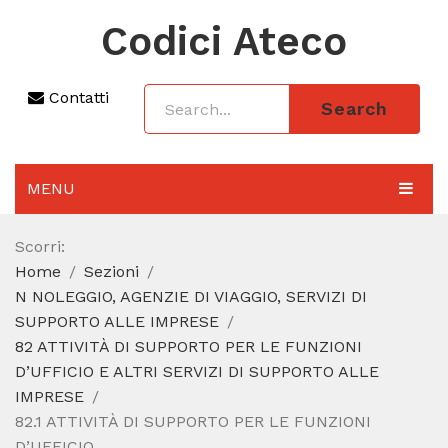
Codici Ateco
Contatti
Search
MENU
AGGIORNAMENTO 2025
Scorri:
Home
Sezioni
SEZIONI
N NOLEGGIO, AGENZIE DI VIAGGIO, SERVIZI DI
CODICE ATECO A COSA SERVE
SUPPORTO ALLE IMPRESE
82 ATTIVITÀ DI SUPPORTO PER LE FUNZIONI
REGIME FORFETTARIO
D’UFFICIO E ALTRI SERVIZI DI SUPPORTO ALLE
IMPRESE
CODICE FISCALE
82.1 ATTIVITÀ DI SUPPORTO PER LE FUNZIONI
D’UFFICIO