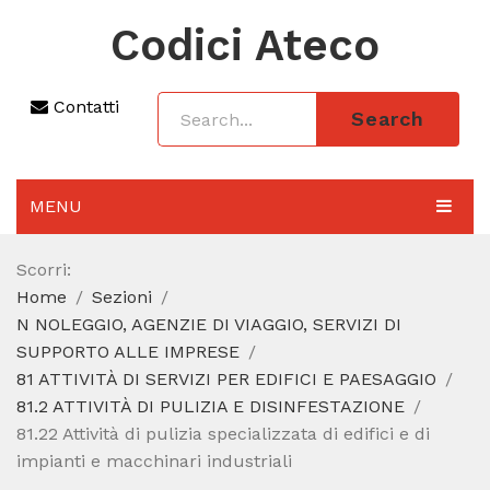
Codici Ateco
Contatti
Search
MENU
AGGIORNAMENTO 2025
Scorri:
Home
Sezioni
SEZIONI
N NOLEGGIO, AGENZIE DI VIAGGIO, SERVIZI DI
CODICE ATECO A COSA SERVE
SUPPORTO ALLE IMPRESE
81 ATTIVITÀ DI SERVIZI PER EDIFICI E PAESAGGIO
REGIME FORFETTARIO
81.2 ATTIVITÀ DI PULIZIA E DISINFESTAZIONE
81.22 Attività di pulizia specializzata di edifici e di
CODICE FISCALE
impianti e macchinari industriali