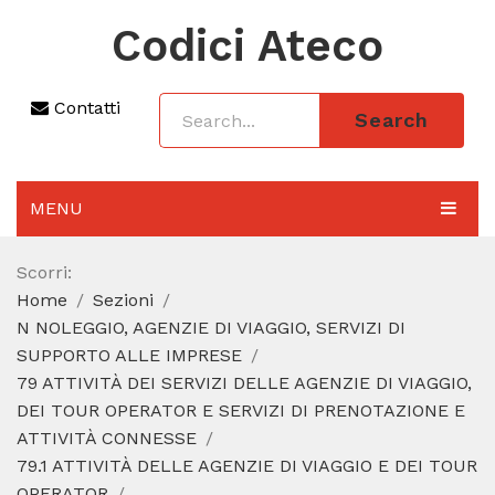
Codici Ateco
Contatti
Search
MENU
AGGIORNAMENTO 2025
Scorri:
Home
Sezioni
SEZIONI
N NOLEGGIO, AGENZIE DI VIAGGIO, SERVIZI DI
CODICE ATECO A COSA SERVE
SUPPORTO ALLE IMPRESE
79 ATTIVITÀ DEI SERVIZI DELLE AGENZIE DI VIAGGIO,
REGIME FORFETTARIO
DEI TOUR OPERATOR E SERVIZI DI PRENOTAZIONE E
ATTIVITÀ CONNESSE
CODICE FISCALE
79.1 ATTIVITÀ DELLE AGENZIE DI VIAGGIO E DEI TOUR
OPERATOR