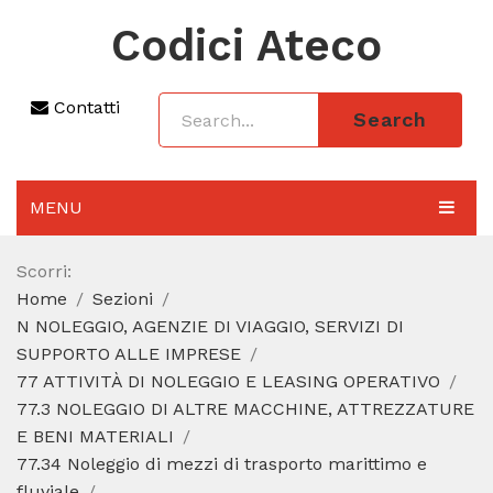
Codici Ateco
Contatti
Search
MENU
AGGIORNAMENTO 2025
Scorri:
Home
Sezioni
SEZIONI
N NOLEGGIO, AGENZIE DI VIAGGIO, SERVIZI DI
CODICE ATECO A COSA SERVE
SUPPORTO ALLE IMPRESE
77 ATTIVITÀ DI NOLEGGIO E LEASING OPERATIVO
REGIME FORFETTARIO
77.3 NOLEGGIO DI ALTRE MACCHINE, ATTREZZATURE
E BENI MATERIALI
CODICE FISCALE
77.34 Noleggio di mezzi di trasporto marittimo e
fluviale