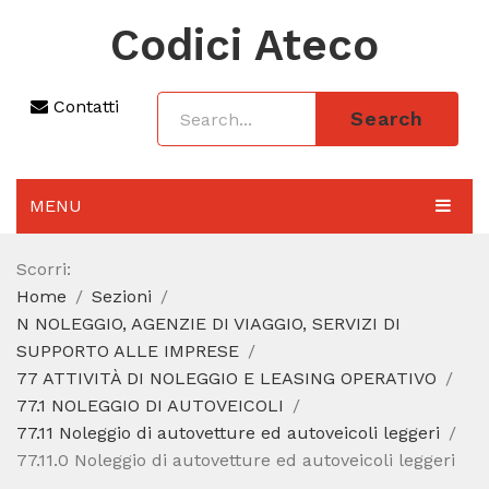
Codici Ateco
Contatti
Search
MENU
AGGIORNAMENTO 2025
Scorri:
Home
Sezioni
SEZIONI
N NOLEGGIO, AGENZIE DI VIAGGIO, SERVIZI DI
CODICE ATECO A COSA SERVE
SUPPORTO ALLE IMPRESE
77 ATTIVITÀ DI NOLEGGIO E LEASING OPERATIVO
REGIME FORFETTARIO
77.1 NOLEGGIO DI AUTOVEICOLI
77.11 Noleggio di autovetture ed autoveicoli leggeri
CODICE FISCALE
77.11.0 Noleggio di autovetture ed autoveicoli leggeri