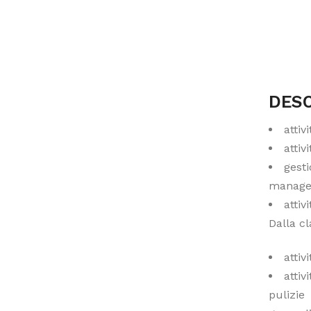
DESC
attiv
attiv
gesti
manage
attiv
Dalla c
attivi
attiv
pulizie