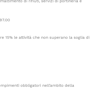
altimento di rifiuti, servizi di portineria e
 97.00
e 15% le attività che non superano la soglia di
dempimenti obbligatori nell’ambito della