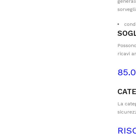
generali
sorvegli
cond
SOGL
Possono
ricavi a
85.
CATE
La categ
sicurezz
RIS