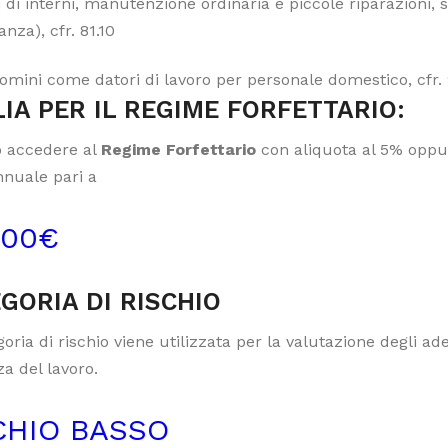
 di interni, manutenzione ordinaria e piccole riparazioni, sm
anza), cfr. 81.10
omini come datori di lavoro per personale domestico, cfr.
IA PER IL REGIME FORFETTARIO:
 accedere al
Regime Forfettario
con aliquota al 5% oppur
nnuale pari a
000€
GORIA DI RISCHIO
oria di rischio viene utilizzata per la valutazione degli a
a del lavoro.
CHIO BASSO