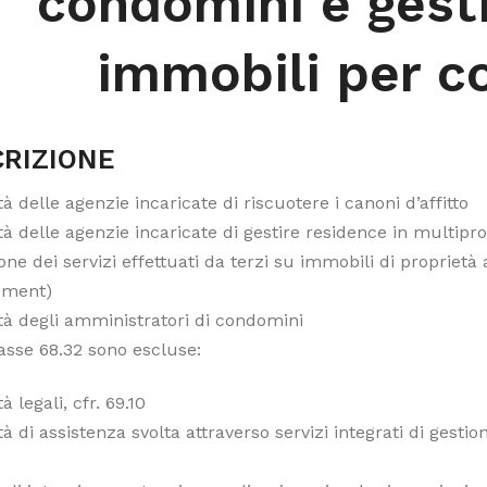
condomini e gesti
immobili per co
RIZIONE
ità delle agenzie incaricate di riscuotere i canoni d’affitto
ità delle agenzie incaricate di gestire residence in multipr
one dei servizi effettuati da terzi su immobili di propriet
ment)
ità degli amministratori di condomini
lasse 68.32 sono escluse:
tà legali, cfr. 69.10
ità di assistenza svolta attraverso servizi integrati di gesti