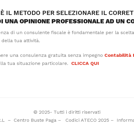
È IL METODO PER SELEZIONARE IL CORRE
DI UNA OPINIONE PROFESSIONALE AD UN C
tenza di un consulente fiscale è fondamentale per la scelt
 della tua attività.
nere una consulenza gratuita senza impegno
Contabilità
alla tua situazione particolare.
CLICCA QUI
© 2025- Tutti i diritti riservati
R.L
–
Centro Buste Paga
–
Codici ATECO 2025
–
Informa