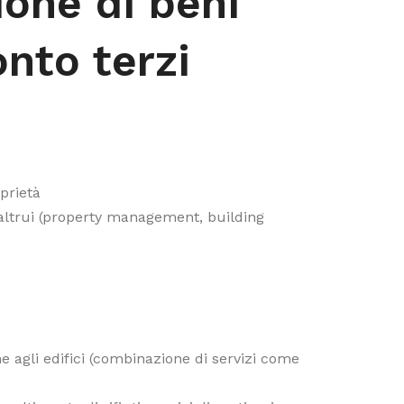
one di beni
nto terzi
oprietà
à altrui (property management, building
one agli edifici (combinazione di servizi come