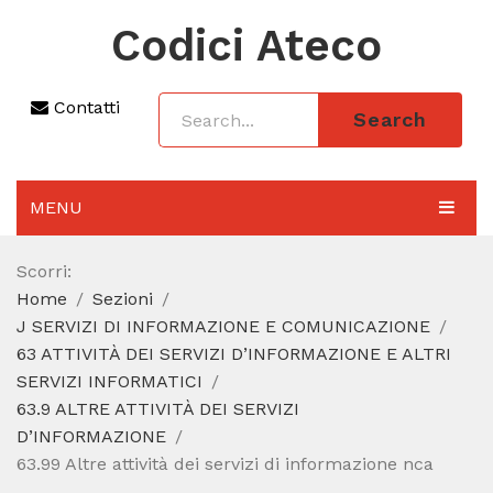
Codici Ateco
Contatti
Search
MENU
AGGIORNAMENTO 2025
Scorri:
Home
Sezioni
SEZIONI
J SERVIZI DI INFORMAZIONE E COMUNICAZIONE
CODICE ATECO A COSA SERVE
63 ATTIVITÀ DEI SERVIZI D’INFORMAZIONE E ALTRI
SERVIZI INFORMATICI
REGIME FORFETTARIO
63.9 ALTRE ATTIVITÀ DEI SERVIZI
D’INFORMAZIONE
CODICE FISCALE
63.99 Altre attività dei servizi di informazione nca