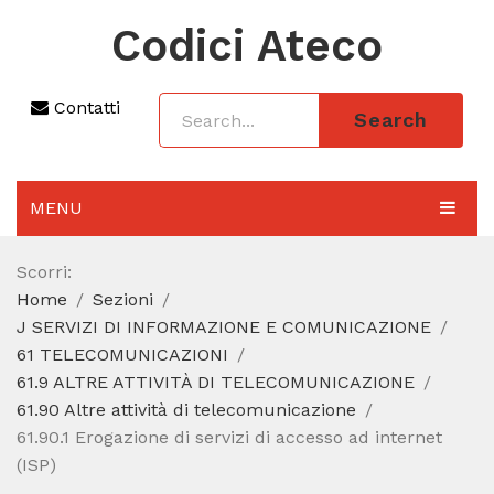
Codici Ateco
Contatti
Search
MENU
AGGIORNAMENTO 2025
Scorri:
Home
Sezioni
SEZIONI
J SERVIZI DI INFORMAZIONE E COMUNICAZIONE
CODICE ATECO A COSA SERVE
61 TELECOMUNICAZIONI
61.9 ALTRE ATTIVITÀ DI TELECOMUNICAZIONE
REGIME FORFETTARIO
61.90 Altre attività di telecomunicazione
61.90.1 Erogazione di servizi di accesso ad internet
CODICE FISCALE
(ISP)