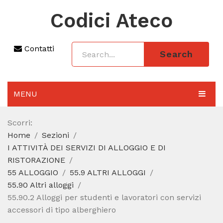
Codici Ateco
Contatti
Search
MENU
AGGIORNAMENTO 2025
Scorri:
Home
Sezioni
SEZIONI
I ATTIVITÀ DEI SERVIZI DI ALLOGGIO E DI
CODICE ATECO A COSA SERVE
RISTORAZIONE
55 ALLOGGIO
55.9 ALTRI ALLOGGI
REGIME FORFETTARIO
55.90 Altri alloggi
55.90.2 Alloggi per studenti e lavoratori con servizi
CODICE FISCALE
accessori di tipo alberghiero