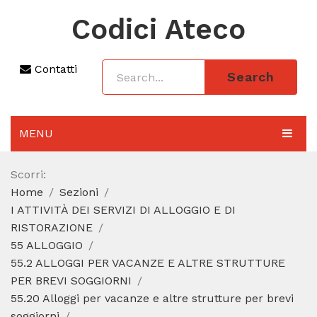
Codici Ateco
Contatti
Search
MENU
AGGIORNAMENTO 2025
Scorri:
Home
Sezioni
SEZIONI
I ATTIVITÀ DEI SERVIZI DI ALLOGGIO E DI
CODICE ATECO A COSA SERVE
RISTORAZIONE
55 ALLOGGIO
REGIME FORFETTARIO
55.2 ALLOGGI PER VACANZE E ALTRE STRUTTURE
PER BREVI SOGGIORNI
CODICE FISCALE
55.20 Alloggi per vacanze e altre strutture per brevi
soggiorni