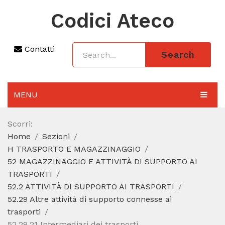
Codici Ateco
Contatti
Search
MENU
AGGIORNAMENTO 2025
Scorri:
Home
Sezioni
SEZIONI
H TRASPORTO E MAGAZZINAGGIO
CODICE ATECO A COSA SERVE
52 MAGAZZINAGGIO E ATTIVITÀ DI SUPPORTO AI
TRASPORTI
REGIME FORFETTARIO
52.2 ATTIVITÀ DI SUPPORTO AI TRASPORTI
52.29 Altre attività di supporto connesse ai
CODICE FISCALE
trasporti
52.29.21 Intermediari dei trasporti