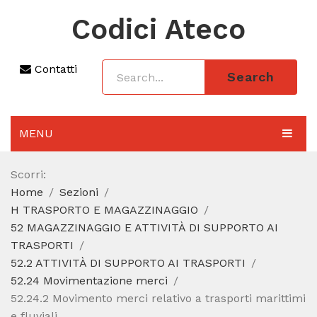
Codici Ateco
Contatti
Search
MENU
AGGIORNAMENTO 2025
Scorri:
Home
Sezioni
SEZIONI
H TRASPORTO E MAGAZZINAGGIO
CODICE ATECO A COSA SERVE
52 MAGAZZINAGGIO E ATTIVITÀ DI SUPPORTO AI
TRASPORTI
REGIME FORFETTARIO
52.2 ATTIVITÀ DI SUPPORTO AI TRASPORTI
52.24 Movimentazione merci
CODICE FISCALE
52.24.2 Movimento merci relativo a trasporti marittimi
e fluviali