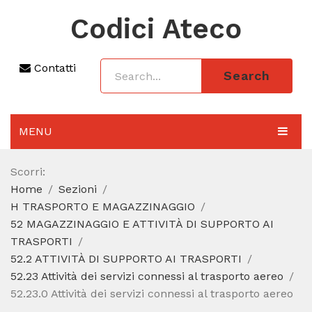
Codici Ateco
Contatti
Search
MENU
AGGIORNAMENTO 2025
Scorri:
Home
Sezioni
SEZIONI
H TRASPORTO E MAGAZZINAGGIO
CODICE ATECO A COSA SERVE
52 MAGAZZINAGGIO E ATTIVITÀ DI SUPPORTO AI
TRASPORTI
REGIME FORFETTARIO
52.2 ATTIVITÀ DI SUPPORTO AI TRASPORTI
52.23 Attività dei servizi connessi al trasporto aereo
CODICE FISCALE
52.23.0 Attività dei servizi connessi al trasporto aereo