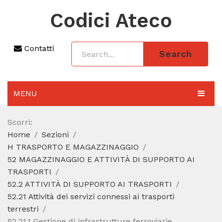
Codici Ateco
Contatti
Search
MENU
AGGIORNAMENTO 2025
Scorri:
Home
Sezioni
SEZIONI
H TRASPORTO E MAGAZZINAGGIO
CODICE ATECO A COSA SERVE
52 MAGAZZINAGGIO E ATTIVITÀ DI SUPPORTO AI
TRASPORTI
REGIME FORFETTARIO
52.2 ATTIVITÀ DI SUPPORTO AI TRASPORTI
52.21 Attività dei servizi connessi ai trasporti
CODICE FISCALE
terrestri
52.21.1 Gestione di infrastrutture ferroviarie