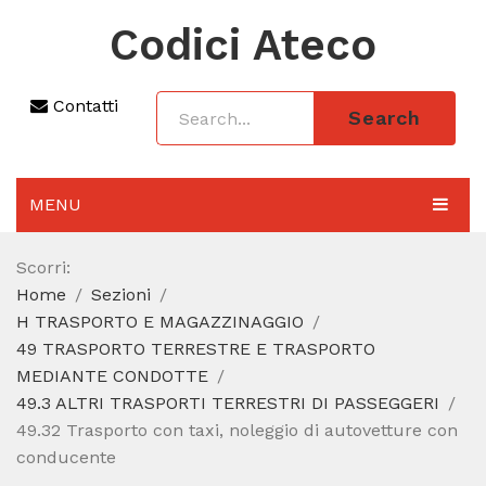
Codici Ateco
Contatti
Search
MENU
AGGIORNAMENTO 2025
Scorri:
Home
Sezioni
SEZIONI
H TRASPORTO E MAGAZZINAGGIO
CODICE ATECO A COSA SERVE
49 TRASPORTO TERRESTRE E TRASPORTO
MEDIANTE CONDOTTE
REGIME FORFETTARIO
49.3 ALTRI TRASPORTI TERRESTRI DI PASSEGGERI
49.32 Trasporto con taxi, noleggio di autovetture con
CODICE FISCALE
conducente