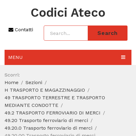
Codici Ateco
Contatti
Search
MENU
AGGIORNAMENTO 2025
Scorri:
Home
Sezioni
SEZIONI
H TRASPORTO E MAGAZZINAGGIO
CODICE ATECO A COSA SERVE
49 TRASPORTO TERRESTRE E TRASPORTO
MEDIANTE CONDOTTE
REGIME FORFETTARIO
49.2 TRASPORTO FERROVIARIO DI MERCI
49.20 Trasporto ferroviario di merci
CODICE FISCALE
49.20.0 Trasporto ferroviario di merci
49.20.00 Trasporto ferroviario di merci