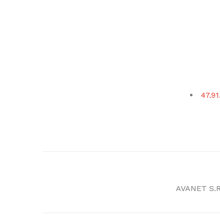
47.91
AVANET S.