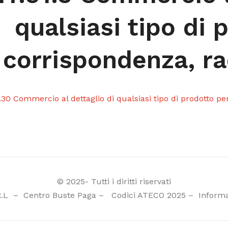
qualsiasi tipo di 
corrispondenza, ra
.30 Commercio al dettaglio di qualsiasi tipo di prodotto pe
© 2025- Tutti i diritti riservati
R.L
–
Centro Buste Paga
–
Codici ATECO 2025
–
Informa