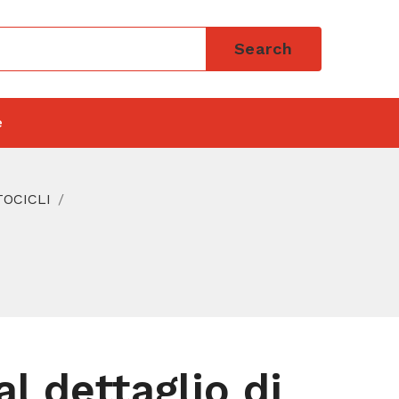
Search
e
TOCICLI
l dettaglio di