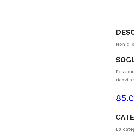
DESC
Non ci 
SOGL
Possono
ricavi a
85.
CATE
La categ