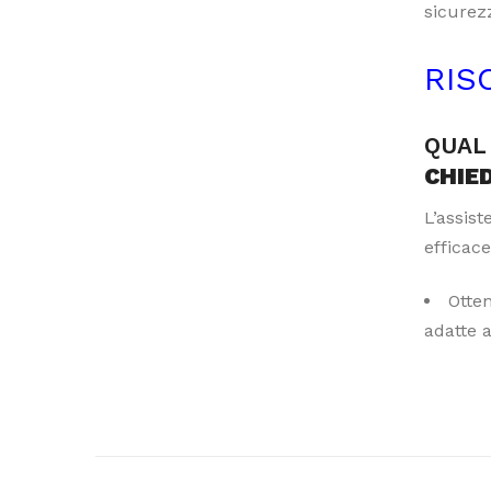
sicurezz
RIS
QUAL 
CHIE
L’assis
efficace
Otte
adatte 